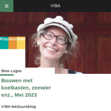
Ga
VIBA
naar
de
inhoud
Proces
Vorm
Materie
Bios-Logos
Bouwen met
koelkasten, zeewier
enz., Mei 2023
VIBA-bestuursblog