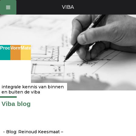
Ga
VIBA
naar
de
inhoud
Proces
Vorm
Materie
integrale kennis van binnen
en buiten de viba
Viba blog
- Blog: Reinoud Keesmaat –