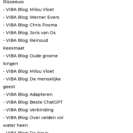
Risseeuw
- VIBA Blog: Milou Vloet
- VIBA Blog: Werner Evers
- VIBA Blog: Chris Posma
- VIBA Blog: Joris van Os
- VIBA Blog: Reinoud
Keesmaat
- VIBA Blog: Oude groene
longen
- VIBA Blog: Milou Vloet
- VIBA Blog: De menselijke
geest
- VIBA Blog: Adapteren
- VIBA Blog: Beste ChatGPT
- VIBA Blog: Verbinding
- VIBA Blog: Over velden vol
water heen