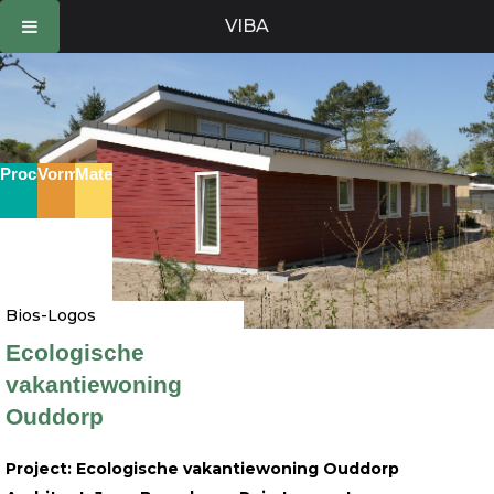
Ga
VIBA
naar
de
inhoud
Proces
Vorm
Materie
Bios-Logos
Ecologische
vakantiewoning
Ouddorp
Project: Ecologische vakantiewoning Ouddorp