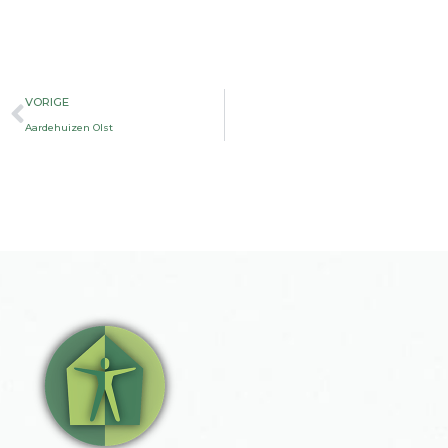
Vorige
VORIGE
Aardehuizen Olst