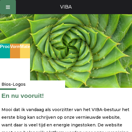
Ga
VIBA
naar
de
inhoud
Proces
Vorm
Materie
Bios-Logos
En nu vooruit!
Mooi dat ik vandaag als voorzitter van het VIBA-bestuur het
eerste blog kan schrijven op onze vernieuwde website,
want daar is veel tijd en energie ingestoken. De website