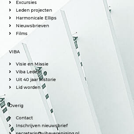
Excursies
Leden projecten
Harmonicale Ellips
Nieuwsbrieven
Films
VIBA
Visie en Missie
Viba Leden
Uit 40 jaar historie
Lid worden
Overig
Contact
Inschrijven nieuwsbrief
secretaris@vibavereniging.nl