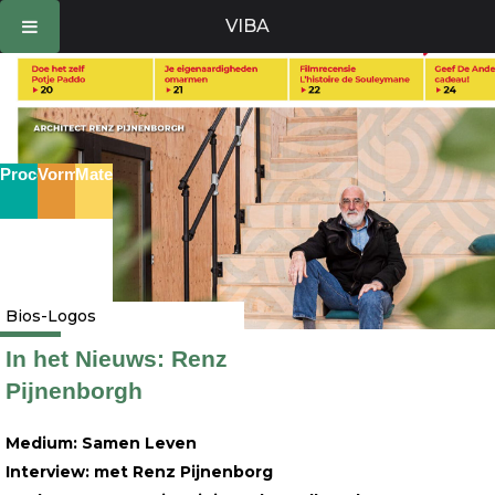
Ga
VIBA
naar
de
inhoud
Proces
Vorm
Materie
Bios-Logos
In het Nieuws: Renz
Pijnenborgh
Medium: Samen Leven
Interview: met Renz Pijnenborg