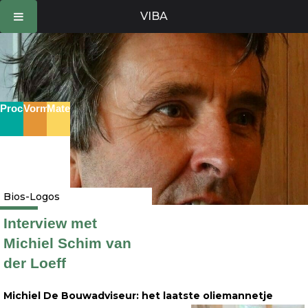
Ga
VIBA
naar
de
inhoud
Proces
Vorm
Materie
Bios-Logos
Interview met
Michiel Schim van
der Loeff
Michiel De Bouwadviseur: het laatste oliemannetje