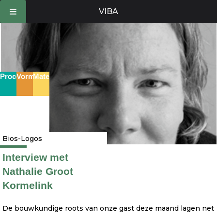
Ga
VIBA
naar
de
inhoud
Proces
Vorm
Materie
Bios-Logos
Interview met
Nathalie Groot
Kormelink
De bouwkundige roots van onze gast deze maand lagen net