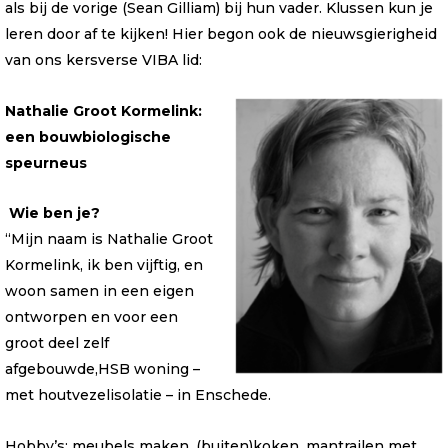
als bij de vorige (Sean Gilliam) bij hun vader. Klussen kun je
leren door af te kijken! Hier begon ook de nieuwsgierigheid
van ons kersverse VIBA lid:
Nathalie Groot Kormelink:
een bouwbiologische
speurneus
Wie ben je?
“Mijn naam is Nathalie Groot
Kormelink, ik ben vijftig, en
woon samen in een eigen
ontworpen en voor een
groot deel zelf
afgebouwde,HSB woning –
met houtvezelisolatie – in Enschede.
Hobby’s: meubels maken, (buiten)koken, mantrailen met