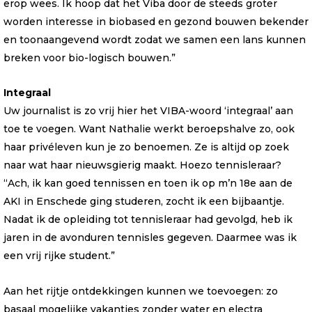
erop wees. Ik hoop dat het Viba door de steeds groter
worden interesse in biobased en gezond bouwen bekender
en toonaangevend wordt zodat we samen een lans kunnen
breken voor bio-logisch bouwen.”
Integraal
Uw journalist is zo vrij hier het VIBA-woord ‘integraal’ aan
toe te voegen. Want Nathalie werkt beroepshalve zo, ook
haar privéleven kun je zo benoemen. Ze is altijd op zoek
naar wat haar nieuwsgierig maakt. Hoezo tennisleraar?
“Ach, ik kan goed tennissen en toen ik op m’n 18e aan de
AKI in Enschede ging studeren, zocht ik een bijbaantje.
Nadat ik de opleiding tot tennisleraar had gevolgd, heb ik
jaren in de avonduren tennisles gegeven. Daarmee was ik
een vrij rijke student.”
Aan het rijtje ontdekkingen kunnen we toevoegen: zo
basaal mogelijke vakanties zonder water en electra