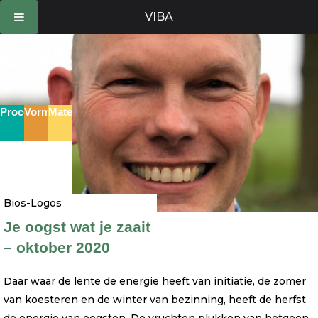
Ga
VIBA
naar
de
inhoud
Proces
Vorm
Materie
Bios-Logos
Je oogst wat je zaait
– oktober 2020
Daar waar de lente de energie heeft van initiatie, de zomer
van koesteren en de winter van bezinning, heeft de herfst