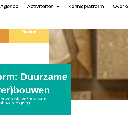
Agenda
Activiteiten
Kennisplatform
Over 
Materie
form: Duurzame
(ver)bouwen
euzes bij (ver)bouwen
ibavereniging.nl