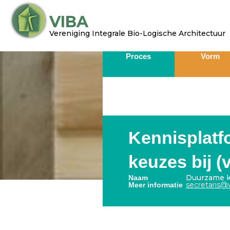
Ga
VIBA
naar
de
Vereniging Integrale Bio-Logische Architectuur​
inhoud
Proces
Vorm
Kennisplat
keuzes bij 
Duurzame k
Naam
secretaris@v
Meer informatie