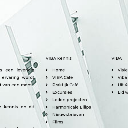
VIBA Kennis
VIBA
is een levendig
Home
Visi
 ervaring wordt
VIBA Café
Viba
ed van een mens-
Praktijk Café
Uit 4
Excursies
Lid 
Leden projecten
e kennis en dit
Harmonicale Ellips
Nieuwsbrieven
Films