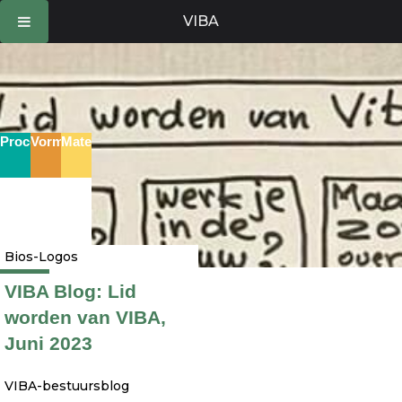
Ga
VIBA
naar
de
inhoud
Proces
Vorm
Materie
Bios-Logos
VIBA Blog: Lid
worden van VIBA,
Juni 2023
VIBA-bestuursblog