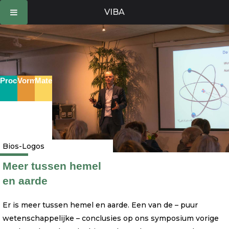
Ga
VIBA
naar
de
inhoud
Proces
Vorm
Materie
Bios-Logos
Meer tussen hemel
en aarde
Er is meer tussen hemel en aarde. Een van de – puur
wetenschappelijke – conclusies op ons symposium vorige