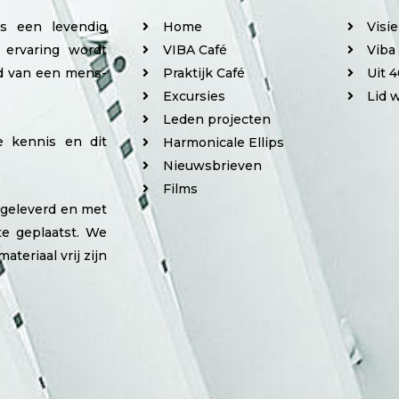
is een levendig
Home
Visi
 ervaring wordt
VIBA Café
Viba
ed van een mens-
Praktijk Café
Uit 4
Excursies
Lid 
Leden projecten
e kennis en dit
Harmonicale Ellips
Nieuwsbrieven
Films
angeleverd en met
e geplaatst. We
ateriaal vrij zijn