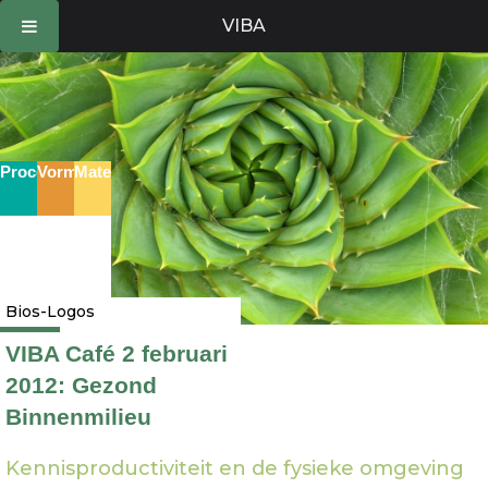
Ga
VIBA
naar
de
inhoud
Proces
Vorm
Materie
Bios-Logos
VIBA Café 2 februari
2012: Gezond
Binnenmilieu
Kennisproductiviteit en de fysieke omgeving