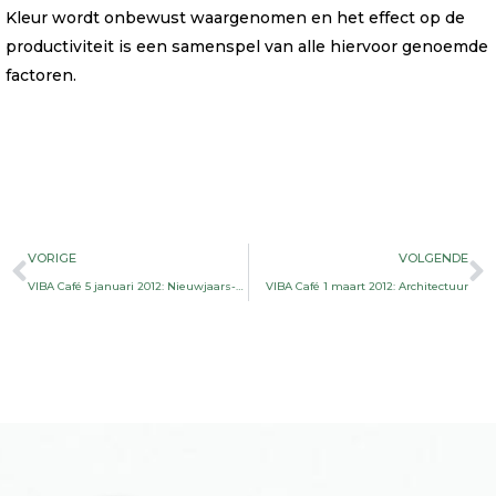
Kleur wordt onbewust waargenomen en het effect op de
productiviteit is een samenspel van alle hiervoor genoemde
factoren.
Vorige
V
VORIGE
VOLGENDE
VIBA Café 5 januari 2012: Nieuwjaars-Café met een nieuw idee
VIBA Café 1 maart 2012: Architectuur