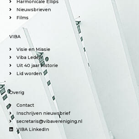
Harmonicale Ellips
Nieuwsbrieven
Films
VIBA
Visie en Missie
Viba Leden
Uit 40 jaar historie
Lid worden
Overig
Contact
Inschrijven nieuwsbrief
secretaris@vibavereniging.nl
VIBA LinkedIn