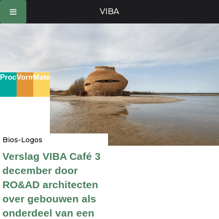
Ga
VIBA
naar
de
inhoud
Proces
Vorm
Materie
Bios-Logos
Verslag VIBA Café 3
december door
RO&AD architecten
over gebouwen als
onderdeel van een