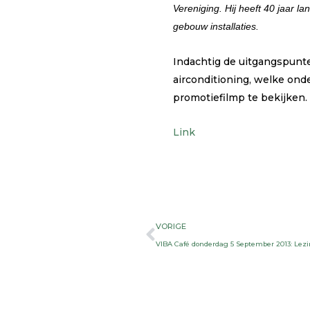
Vereniging. Hij heeft 40 jaar l
gebouw installaties.
Indachtig de uitgangspunt
airconditioning, welke ond
promotiefilmp te bekijken.
Link
Vorige
VORIGE
VIBA Café donderdag 5 September 2013: Lezing