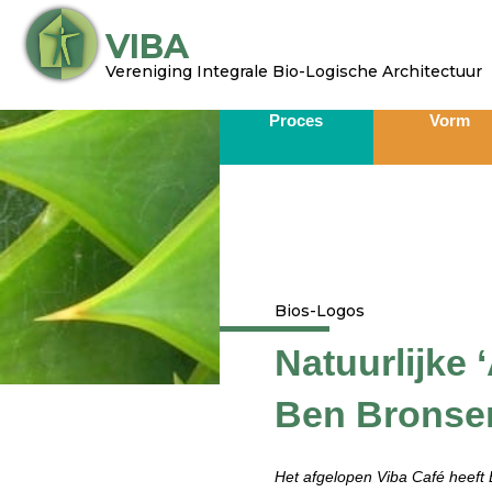
Ga
VIBA
naar
de
Vereniging Integrale Bio-Logische Architectuur​
inhoud
Proces
Vorm
Bios-Logos
Natuurlijke ‘
Ben Brons
Het afgelopen Viba Café heeft 