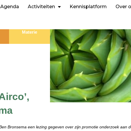
Agenda
Activiteiten
Kennisplatform
Over 
Materie
Airco’,
ema
Ben Bronsema een lezing gegeven over zijn promotie onderzoek aan de T