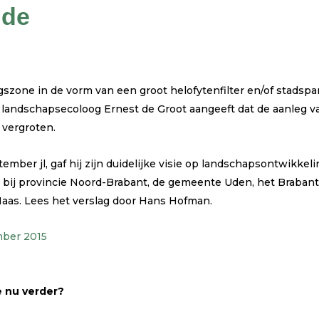
 de
szone in de vorm van een groot helofytenfilter en/of stads
n landschapsecoloog Ernest de Groot aangeeft dat de aanleg va
 vergroten.
ember jl, gaf hij zijn duidelijke visie op landschapsontwikkel
op bij provincie Noord-Brabant, de gemeente Uden, het Braba
aas. Lees het verslag door Hans Hofman.
mber 2015
 nu verder?