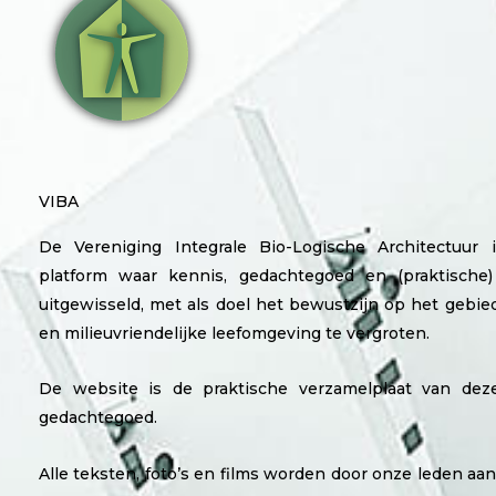
VIBA
De Vereniging Integrale Bio-Logische Architectuur 
platform waar kennis, gedachtegoed en (praktische)
uitgewisseld, met als doel het bewustzijn op het gebi
en milieuvriendelijke leefomgeving te vergroten.
De website is de praktische verzamelplaat van dez
gedachtegoed.
Alle teksten, foto’s en films worden door onze leden a