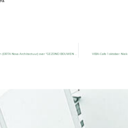
ed.
VIBA Café 4 juni 2015: Peter van der Cammen (ORTA Nova Architectuur) over “GEZOND BOUWEN 2.0”
VIBA-Cafe 1 oktober: Nie