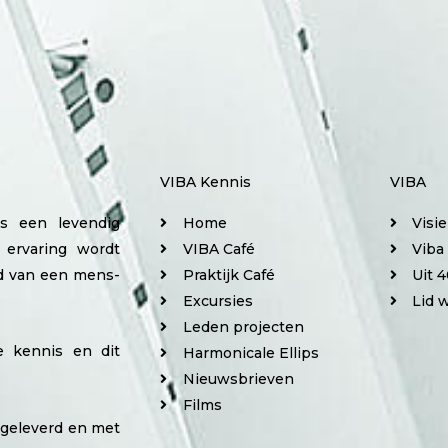
VIBA Kennis
VIBA
is een levendig
Home
Visi
 ervaring wordt
VIBA Café
Viba
ed van een mens-
Praktijk Café
Uit 4
Excursies
Lid 
Leden projecten
e kennis en dit
Harmonicale Ellips
Nieuwsbrieven
Films
angeleverd en met