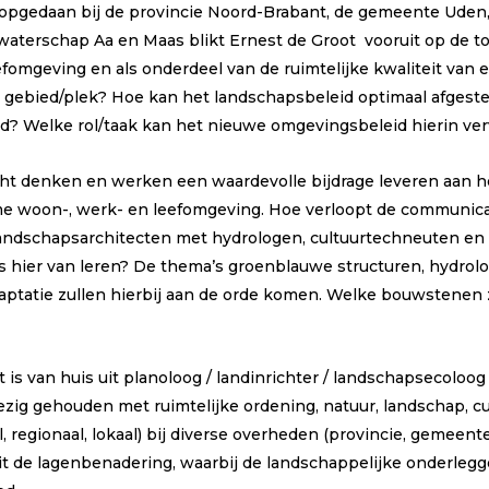
 opgedaan bij de provincie Noord-Brabant, de gemeente Uden
waterschap Aa en Maas blikt Ernest de Groot vooruit op de t
fomgeving en als onderdeel van de ruimtelijke kwaliteit van
gebied/plek? Hoe kan het landschapsbeleid optimaal afgestem
d? Welke rol/taak kan het nieuwe omgevingsbeleid hierin ver
ht denken en werken een waardevolle bijdrage leveren aan he
e woon-, werk- en leefomgeving. Hoe verloopt de communicat
dschapsarchitecten met hydrologen, cultuurtechneuten en c
 hier van leren? De thema’s groenblauwe structuren, hydrolo
ptatie zullen hierbij aan de orde komen. Welke bouwstenen z
oot is van huis uit planoloog / landinrichter / landschapsecolo
ezig gehouden met ruimtelijke ordening, natuur, landschap, cul
l, regionaal, lokaal) bij diverse overheden (provincie, gemeent
nuit de lagenbenadering, waarbij de landschappelijke onderleg