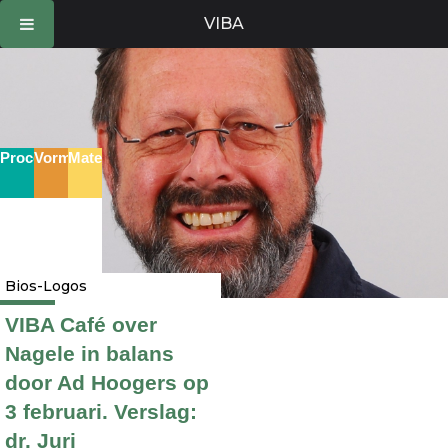
Ga
VIBA
naar
de
inhoud
Proces
Vorm
Materie
Bios-Logos
VIBA Café over
Nagele in balans
door Ad Hoogers op
3 februari. Verslag:
dr. Juri