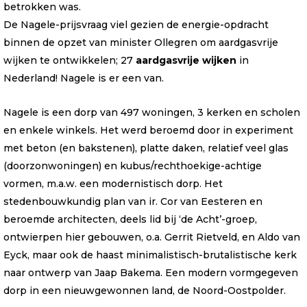
betrokken was.
De Nagele-prijsvraag viel gezien de energie-opdracht
binnen de opzet van minister Ollegren om aardgasvrije
wijken te ontwikkelen; 27
aardgasvrije wijken
in
Nederland! Nagele is er een van.
Nagele is een dorp van 497 woningen, 3 kerken en scholen
en enkele winkels. Het werd beroemd door in experiment
met beton (en bakstenen), platte daken, relatief veel glas
(doorzonwoningen) en kubus/rechthoekige-achtige
vormen, m.a.w. een modernistisch dorp. Het
stedenbouwkundig plan van ir. Cor van Eesteren en
beroemde architecten, deels lid bij ‘de Acht’-groep,
ontwierpen hier gebouwen, o.a. Gerrit Rietveld, en Aldo van
Eyck, maar ook de haast minimalistisch-brutalistische kerk
naar ontwerp van Jaap Bakema. Een modern vormgegeven
dorp in een nieuwgewonnen land, de Noord-Oostpolder.