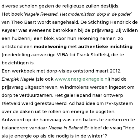
diverse scholen gezien de religieuze zuilen destijds.
Het boek ‘
’
Nagele Revisted, Het modernistisch dorp in de polder
van Theo Baart wordt aangehaald. De Stichting Hendrick de
Keyser was eveneens betrokken bij de prijsvraag. Zij wilden
een huizenrij, een blok, voor hun rekening nemen; zo
ontstond een
modelwoning
met
authentieke inrichting
(mededeling aanwezige VIBA-lid Frank Stoffels), die te
bezichtigen is.
Een werkboek met dorp-visies ontstond maart 2012.
(zie ook
www.energieknagele.nl
) had de
Energiek Nagele
prijsvraag uitgeschreven. Windmolens werden ingezet om
dorp te verduurzamen. Het galeriepand naar ontwerp
Rietveld werd gerestaureerd. Ad had idee om PV-systeem
over de daken uit te rollen om energie te oogsten.
Antwoord op de hamvraag was een balans te zoeken en te
balanceren: vandaar
! Er bleef de vraag “Hoe
Nagele in Balans
sla je energie op als die nodig is in de winter”?