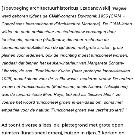
[Toevoeging architectuurhistoricus Czabanowski]
“Nagele
werd geboren tijdens de
CIAM
-congres Duvrobnik 1956 (CIAM =
Congr
èsses Internationaux d’Architecture Moderne). De CIAM-leden
wilden de oude architectuur en stedenbouw vervangen door
functionele, moderne (stad)bouw, die meer recht aan de
toenemende mobiliteit van de tijd deed, met grote straten, grote
pleinen voor iedereen; ook de inrichting moest functioneel worden,
vandaar dat binnen het keuken-interieur van Margarete Sch
ütte-
Lihotzky, de zgn. ‘Frankfurter Kuche’ (haar prototype inbouwkeuken
1928) model stond voor de ‘zelfbewuste, moderne’ vrouw. De andere
vrouw het Functionalisme (Moderisme, deels Nieuwe Zakelijkheid)
was de tuinarchitecte Mien Ruys, bekend als ‘bielzen Mien’; ze
voerde het woord ‘functioneel groen’ in-der-daad om, soms met
empathie voor de natuur. ‘Functioneel groen’ wie verzint zo iets? ”
Ad toont diverse slides, o.a. plattegrond met grote open
ruimten (functioneel groen), huizen in rijen, 3 kerken en