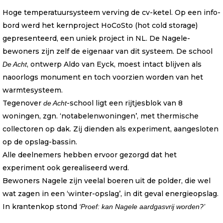
Hoge temperatuursysteem verving de cv-ketel. Op een info-
bord werd het kernproject HoCoSto (hot cold storage)
gepresenteerd, een uniek project in NL. De Nagele-
bewoners zijn zelf de eigenaar van dit systeem. De school
, ontwerp Aldo van Eyck, moest intact blijven als
De Acht
naoorlogs monument en toch voorzien worden van het
warmtesysteem.
Tegenover
-school ligt een rijtjesblok van 8
de Acht
woningen, zgn. ‘notabelenwoningen’, met thermische
collectoren op dak. Zij dienden als experiment, aangesloten
op de opslag-bassin.
Alle deelnemers hebben ervoor gezorgd dat het
experiment ook gerealiseerd werd.
Bewoners Nagele zijn veelal boeren uit de polder, die wel
wat zagen in een ‘winter-opslag’, in dit geval energieopslag.
In krantenkop stond
‘Proef: kan Nagele aardgasvrij worden?’