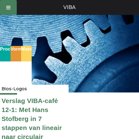
Ga
VIBA
naar
de
inhoud
Proces
Vorm
Materie
Bios-Logos
Verslag VIBA-café
12-1: Met Hans
Stofberg in 7
stappen van lineair
naar circulair