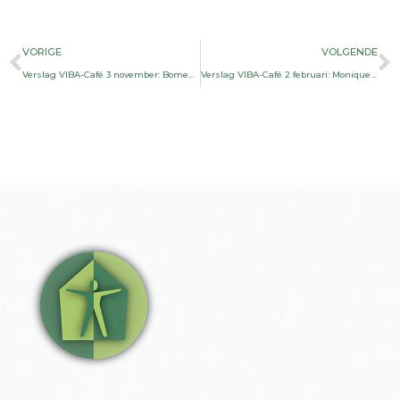
Vorige
V
VORIGE
VOLGENDE
Verslag VIBA-Café 3 november: Bomen over bomen met Jeroen Heindijk
Verslag VIBA-Café 2 februari: Monique Sweep over windenergie en energiecoöperaties in Nederland