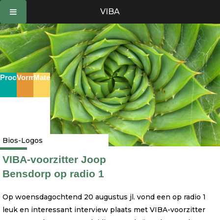
Ga
VIBA
naar
de
inhoud
Proces
Vorm
Materie
Bios-Logos
VIBA-voorzitter Joop
Bensdorp op radio 1
Op woensdagochtend 20 augustus jl. vond een op radio 1
leuk en interessant interview plaats met VIBA-voorzitter