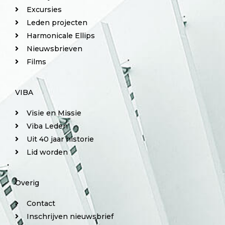
Excursies
Leden projecten
Harmonicale Ellips
Nieuwsbrieven
Films
VIBA
Visie en Missie
Viba Leden
Uit 40 jaar historie
Lid worden
Overig
Contact
Inschrijven nieuwsbrief