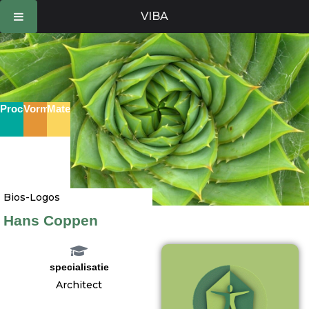
Ga
VIBA
naar
de
inhoud
Proces
Vorm
Materie
Bios-Logos
Hans Coppen
specialisatie
Architect