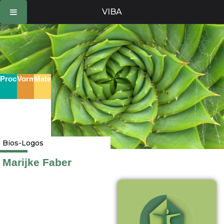
Ga
VIBA
naar
de
inhoud
Proces
Vorm
Materie
Bios-Logos
Marijke Faber