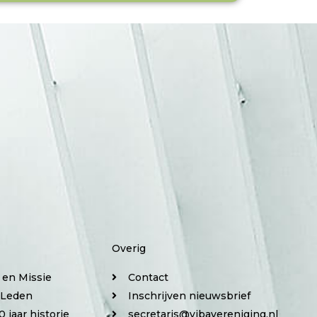
b
e
o
d
o
i
k
n
Overig
e en Missie
Contact
 Leden
Inschrijven nieuwsbrief
0 jaar historie
secretaris@vibavereniging.nl