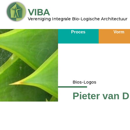
Ga
VIBA
naar
de
Vereniging Integrale Bio-Logische Architectuur​
inhoud
Proces
Vorm
Bios-Logos
Pieter van D