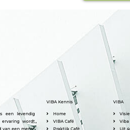
VIBA Kennis
VIBA
is een levendig
Home
Visi
 ervaring wordt
VIBA Café
Viba
ed van een mens-
Praktijk Café
Uit 4