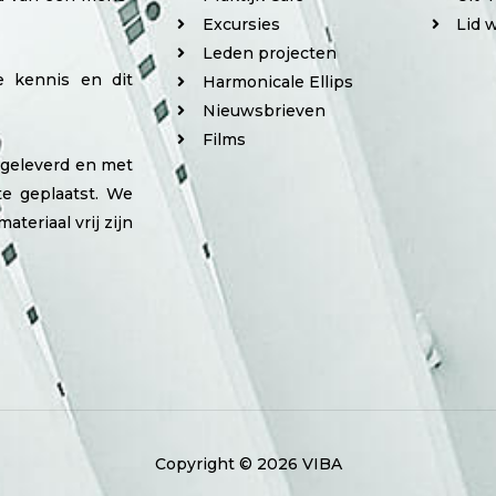
Excursies
Lid 
Leden projecten
e kennis en dit
Harmonicale Ellips
Nieuwsbrieven
Films
angeleverd en met
e geplaatst. We
ateriaal vrij zijn
Copyright © 2026 VIBA