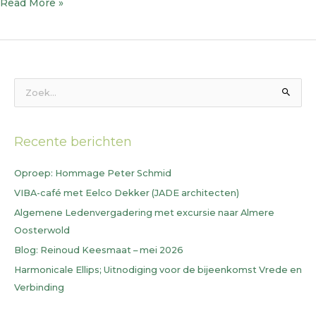
het
Read More »
klimaat
Z
o
e
Recente berichten
k
n
Oproep: Hommage Peter Schmid
a
VIBA-café met Eelco Dekker (JADE architecten)
a
Algemene Ledenvergadering met excursie naar Almere
r
Oosterwold
:
Blog: Reinoud Keesmaat – mei 2026
Harmonicale Ellips; Uitnodiging voor de bijeenkomst Vrede en
Verbinding