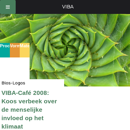
Ga
VIBA
naar
de
inhoud
Proces
Vorm
Materie
Bios-Logos
VIBA-Café 2008:
Koos verbeek over
de menselijke
invloed op het
klimaat