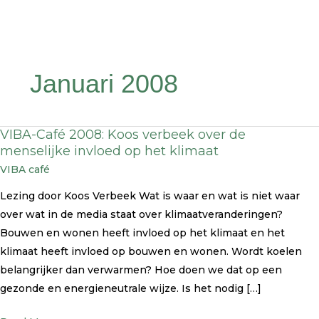
Januari 2008
VIBA-Café 2008: Koos verbeek over de
VIBA-
menselijke invloed op het klimaat
Café
VIBA café
2008:
Koos
Lezing door Koos Verbeek Wat is waar en wat is niet waar
verbeek
over wat in de media staat over klimaatveranderingen?
over
Bouwen en wonen heeft invloed op het klimaat en het
de
klimaat heeft invloed op bouwen en wonen. Wordt koelen
menselijke
belangrijker dan verwarmen? Hoe doen we dat op een
invloed
gezonde en energieneutrale wijze. Is het nodig […]
op