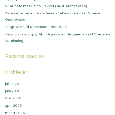
a
VIBA-café met Eelco Dekker (JADE architecten)
a
Algemene Ledenvergadering met excursie naar Almere
r
Oosterwold
:
Blog: Reinoud Keesmaat – mei 2026
Harmonicale Ellips; Uitnodiging voor de bijeenkomst Vrede en
Verbinding
Recente reacties
Archieven
juli 2026
juni 2026
mei 2026
april 2026
maart 2026