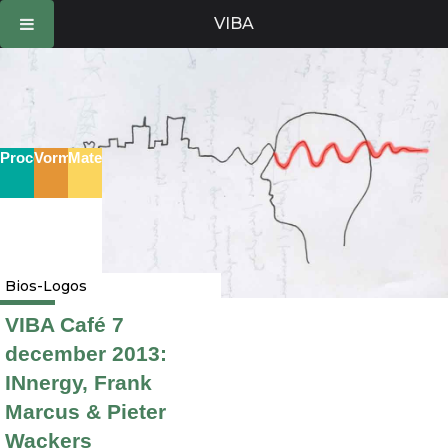
Ga
VIBA
naar
de
inhoud
Proces
Vorm
Materie
Bios-Logos
VIBA Café 7
december 2013:
INnergy, Frank
Marcus & Pieter
Wackers