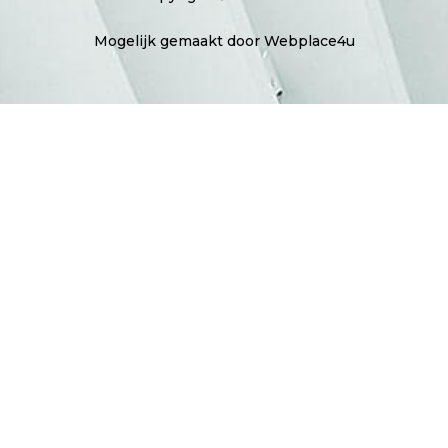
Mogelijk gemaakt door Webplace4u