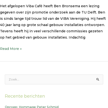
Ben
Het afgelopen Viba Café heeft Ben Bronsema een lezing
Bronsema
gegeven over zijn promotie onderzoek aan de TU Delft. Ben
is sinds lange tijd trouw lid van de VIBA Vereniging. Hij heeft
40 jaar lang op grote schaal gebouw installaties ontworpen.
Tevens heeft hij in veel verschillende commissies gezeten
op het gebied van gebouw installaties. Indachtig
Read More »
Z
o
e
Recente berichten
k
n
Oproep: Hommage Peter Schmid