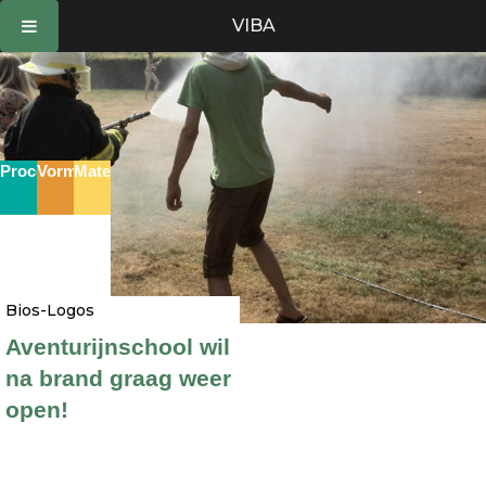
Ga
VIBA
naar
de
inhoud
Proces
Vorm
Materie
Bios-Logos
Aventurijnschool wil
na brand graag weer
open!