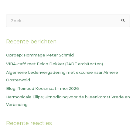
Z
o
e
Recente berichten
k
n
Oproep: Hommage Peter Schmid
a
VIBA-café met Eelco Dekker (JADE architecten)
a
Algemene Ledenvergadering met excursie naar Almere
r
Oosterwold
:
Blog: Reinoud Keesmaat – mei 2026
Harmonicale Ellips; Uitnodiging voor de bijeenkomst Vrede en
Verbinding
Recente reacties