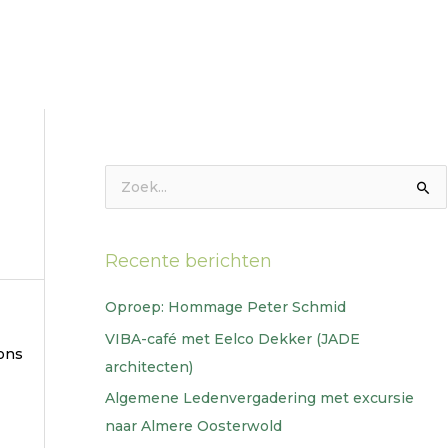
Z
o
e
Recente berichten
k
n
Oproep: Hommage Peter Schmid
a
VIBA-café met Eelco Dekker (JADE
 ons
a
architecten)
r
Algemene Ledenvergadering met excursie
:
naar Almere Oosterwold