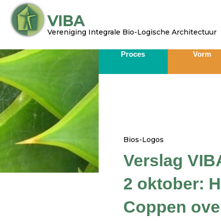
Ga
VIBA
naar
de
Vereniging Integrale Bio-Logische Architectuur​
inhoud
Proces
Vorm
Bios-Logos
Verslag VIB
2 oktober: 
Coppen ove