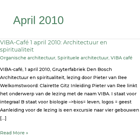
April 2010
VIBA-Café 1 april 2010: Architectuur en
VIBA-
spiritualiteit
Café
Organische architectuur
,
Spirituele architectuur
,
VIBA café
1
april
VIBA-café, 1 april 2010, Gruyterfabriek Den Bosch
2010:
Architectuur en spiritualiteit, lezing door Pieter van Ree
Architectuur
Welkomstwoord: Clairette Gitz Inleiding Pieter van Ree linkt
en
het onderwerp van de lezing met de naam VIBA. I staat voor
spiritualiteit
integraal B staat voor biologie –>bios= leven, logos = geest
Aanleiding voor de lezing is een excursie naar vier gebouwen
[…]
Read More »