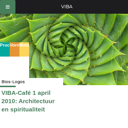
Ga
VIBA
naar
de
inhoud
Proces
Vorm
Materie
Bios-Logos
VIBA-Café 1 april
2010: Architectuur
en spiritualiteit