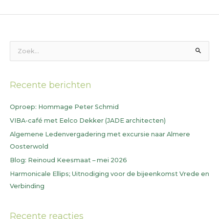
Z
o
e
Recente berichten
k
n
Oproep: Hommage Peter Schmid
a
VIBA-café met Eelco Dekker (JADE architecten)
a
Algemene Ledenvergadering met excursie naar Almere
r
Oosterwold
:
Blog: Reinoud Keesmaat – mei 2026
Harmonicale Ellips; Uitnodiging voor de bijeenkomst Vrede en
Verbinding
Recente reacties