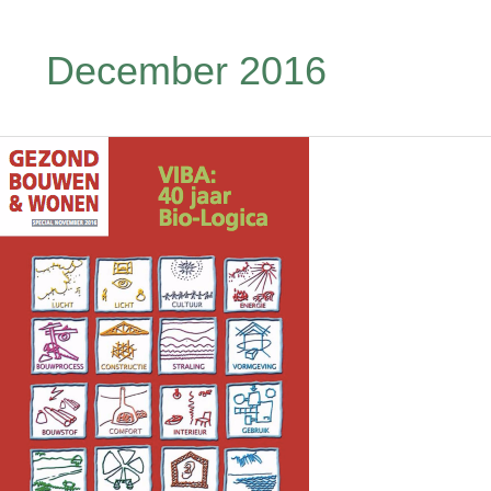
December 2016
JUBILEUMUITGAVE
GEZOND
BOUWEN
EN
WONEN
ONLINE