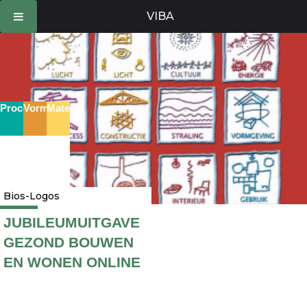
Ga
VIBA
naar
de
inhoud
Proces
Vorm
Materie
Bios-Logos
JUBILEUMUITGAVE
GEZOND BOUWEN
EN WONEN ONLINE