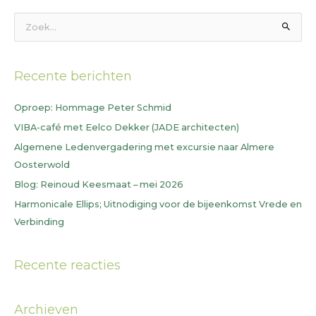
Z
o
e
Recente berichten
k
n
Oproep: Hommage Peter Schmid
a
VIBA-café met Eelco Dekker (JADE architecten)
a
Algemene Ledenvergadering met excursie naar Almere
r
Oosterwold
:
Blog: Reinoud Keesmaat – mei 2026
Harmonicale Ellips; Uitnodiging voor de bijeenkomst Vrede en
Verbinding
Recente reacties
Archieven