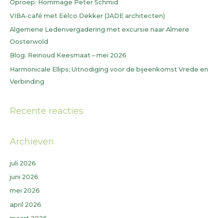
Oproep: Hommage Peter Schmid
a
VIBA-café met Eelco Dekker (JADE architecten)
a
Algemene Ledenvergadering met excursie naar Almere
r
Oosterwold
:
Blog: Reinoud Keesmaat – mei 2026
Harmonicale Ellips; Uitnodiging voor de bijeenkomst Vrede en
Verbinding
Recente reacties
Archieven
juli 2026
juni 2026
mei 2026
april 2026