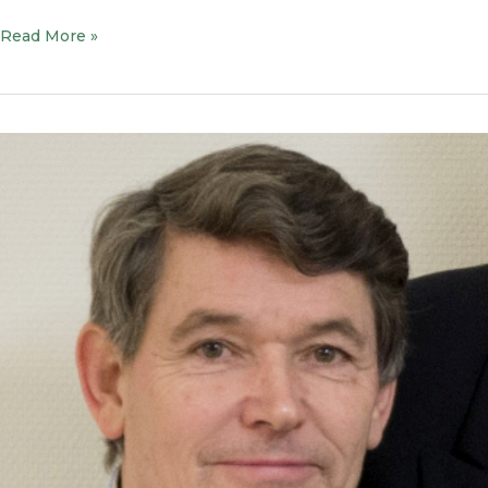
Read More »
Interview
met
Douwe
Knol