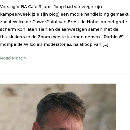
Schilders
Verslag VIBA Café 3 juni Joop had vanwege zijn
van
kampeerweek (zie zijn blog) een mooie handleiding gemaakt,
Nu
zodat Wilco de PowerPoint van Ernst de Nobel op het grote
scherm kon laten zien én de aanwezigen samen met de
thuiskijkers in de Zoom mee te kunnen nemen. “Parbleu!!”
mompelde Wilco als moderator a.i. na afloop van […]
Read More »
Is
Groen
des
mensen
natuur
–