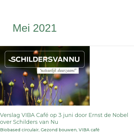
Mei 2021
Verslag
VIBA
Café
op
3
juni
door
Ernst
de
Verslag VIBA Café op 3 juni door Ernst de Nobel
Nobel
over Schilders van Nu
over
Biobased circulair
,
Gezond bouwen
,
VIBA café