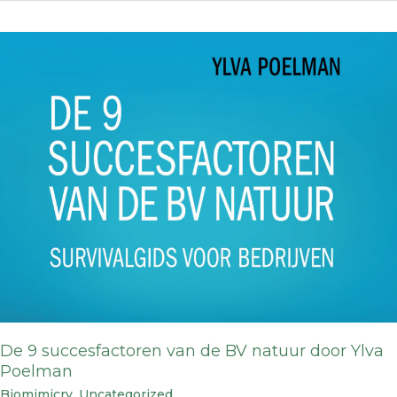
De
9
succesfactoren
van
de
BV
natuur
door
Ylva
Poelman
De 9 succesfactoren van de BV natuur door Ylva
Poelman
Biomimicry
,
Uncategorized