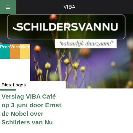
Ga
VIBA
naar
de
inhoud
Proces
Vorm
Materie
Bios-Logos
Verslag VIBA Café
op 3 juni door Ernst
de Nobel over
Schilders van Nu