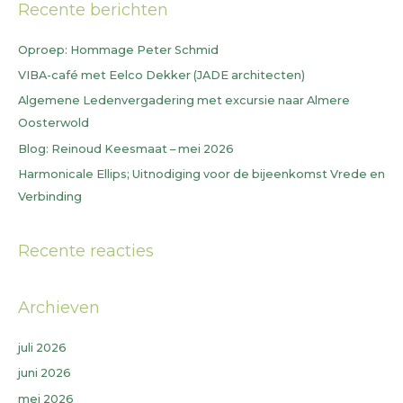
Recente berichten
k
n
Oproep: Hommage Peter Schmid
a
VIBA-café met Eelco Dekker (JADE architecten)
a
Algemene Ledenvergadering met excursie naar Almere
r
Oosterwold
:
Blog: Reinoud Keesmaat – mei 2026
Harmonicale Ellips; Uitnodiging voor de bijeenkomst Vrede en
Verbinding
Recente reacties
Archieven
juli 2026
juni 2026
mei 2026