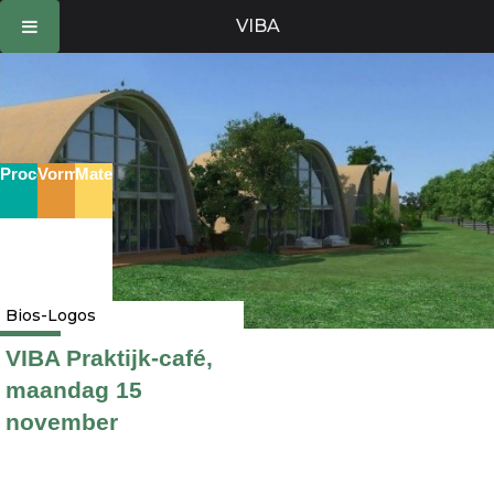
Ga
VIBA
naar
de
inhoud
Proces
Vorm
Materie
Bios-Logos
VIBA Praktijk-café,
maandag 15
november