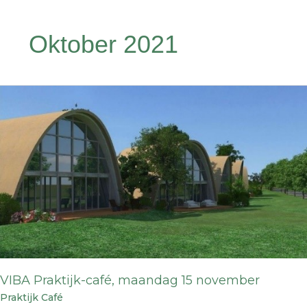
Oktober 2021
VIBA
Praktijk-
café,
maandag
15
november
VIBA Praktijk-café, maandag 15 november
Praktijk Café