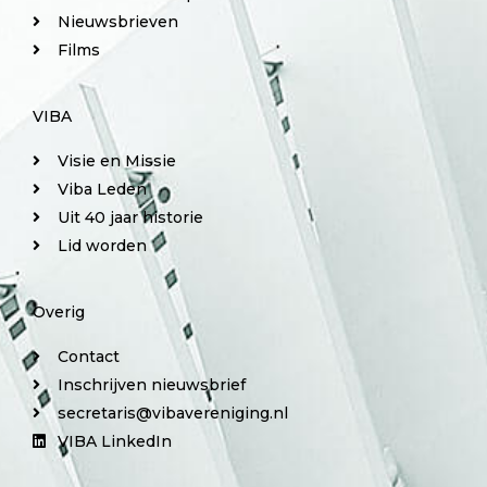
Nieuwsbrieven
Films
VIBA
Visie en Missie
Viba Leden
Uit 40 jaar historie
Lid worden
Overig
Contact
Inschrijven nieuwsbrief
secretaris@vibavereniging.nl
VIBA LinkedIn