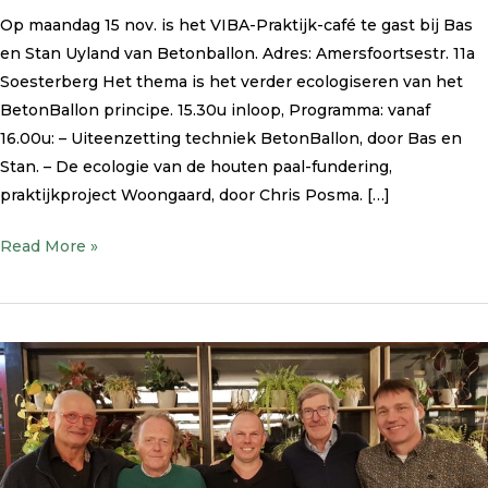
Op maandag 15 nov. is het VIBA-Praktijk-café te gast bij Bas
en Stan Uyland van Betonballon. Adres: Amersfoortsestr. 11a
Soesterberg Het thema is het verder ecologiseren van het
BetonBallon principe. 15.30u inloop, Programma: vanaf
16.00u: – Uiteenzetting techniek BetonBallon, door Bas en
Stan. – De ecologie van de houten paal-fundering,
praktijkproject Woongaard, door Chris Posma. […]
Read More »
Herfstblog
–
oktober
2021