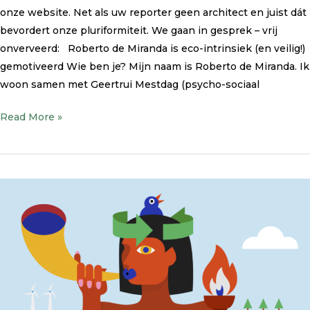
onze website. Net als uw reporter geen architect en juist dát
bevordert onze pluriformiteit. We gaan in gesprek – vrij
onverveerd: Roberto de Miranda is eco-intrinsiek (en veilig!)
gemotiveerd Wie ben je? Mijn naam is Roberto de Miranda. Ik
woon samen met Geertrui Mestdag (psycho-sociaal
Read More »
Verslag
VIBA
Café
4
november
2021
door